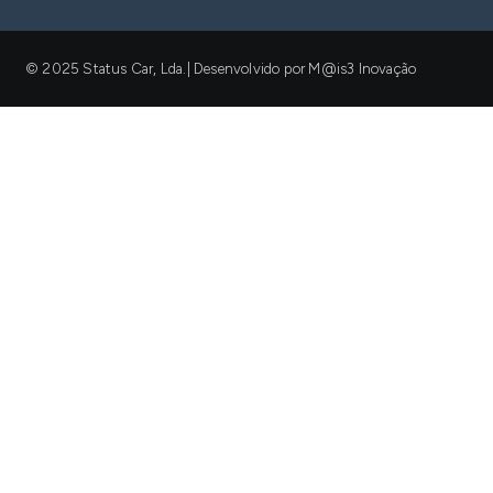
© 2025 Status Car, Lda.| Desenvolvido por M@is3 Inovação