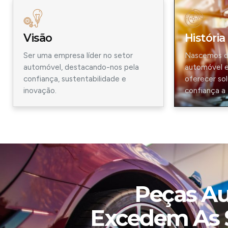
Visão
História
Ser uma empresa líder no setor
Nascemos d
automóvel, destacando-nos pela
automóvel e
confiança, sustentabilidade e
oferecer sol
inovação.
confiança a
Peças A
Excedem As S