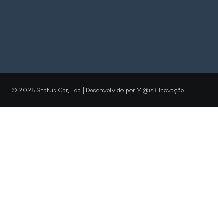
© 2025 Status Car, Lda.| Desenvolvido por M@is3 Inovação